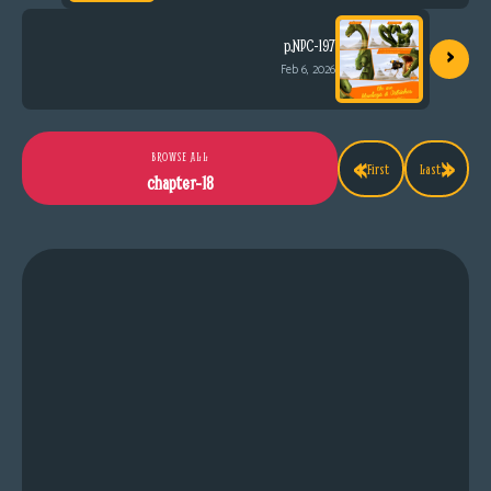
›
p.NPC-197
Feb 6, 2026
«
»
BROWSE ALL
First
Last
chapter-18